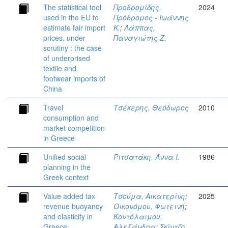
The statistical tool
Προδρομίδης,
2024
used in the EU to
Πρόδρομος - Ιωάννης
estimate fair import
Κ.
;
Λάππας,
prices, under
Παναγιώτης Ζ.
scrutiny : the case
of underprised
textile and
footwear imports of
China
Travel
Τσέκερης, Θεόδωρος
2010
consumption and
market competition
in Greece
Unified social
Ριτσατάκη, Άννα Ι.
1986
planning in the
Greek context
Value added tax
Τσούμα, Αικατερίνη
;
2025
revenue buoyancy
Οικονόμου, Φωτεινή
;
and elasticity in
Κοντόλαιμου,
Greece
Αλεξάνδρα
;
Σκίντζη,