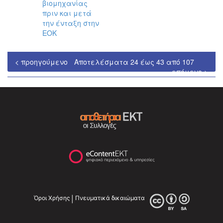
βιομηχανίας
πριν και μετά
την ένταξη στην
ΕΟΚ
< προηγούμενο
Αποτελέσματα 24 έως 43 από 107
επόμενο >