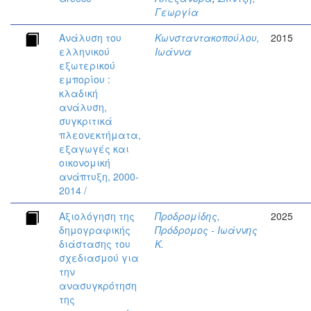
Γεωργία
Ανάλυση του
Κωνσταντακοπούλου,
2015
ελληνικού
Ιωάννα
εξωτερικού
εμπορίου :
κλαδική
ανάλυση,
συγκριτικά
πλεονεκτήματα,
εξαγωγές και
οικονομική
ανάπτυξη, 2000-
2014 /
Αξιολόγηση της
Προδρομίδης,
2025
δημογραφικής
Πρόδρομος - Ιωάννης
διάστασης του
Κ.
σχεδιασμού για
την
ανασυγκρότηση
της