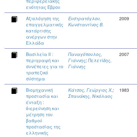
περιφερειακής
ενότητας Έβρου
Αξιολόγηση της
Ευστρατόγλου,
2009
επαγγελματικής
Κωνσταντίνος Β.
κατάρτισης
ανέργων στην
Ελλάδα
Βασιλεία ΙΙ :
Παναγόπουλος,
2007
περιγραφή και
Γιάννης
;
Πελετίδης,
συνέπειες για το
Γιάννης
τραπεζικό
σύστημα
Βιομηχανική
Κάτσος, Γεώργιος Χ.
;
1983
προστασία και
Σπανάκης, Νικόλαος
ένταξη :
διερεύνηση και
μέτρηση του
βαθμού
προστασίας της
ελληνικής