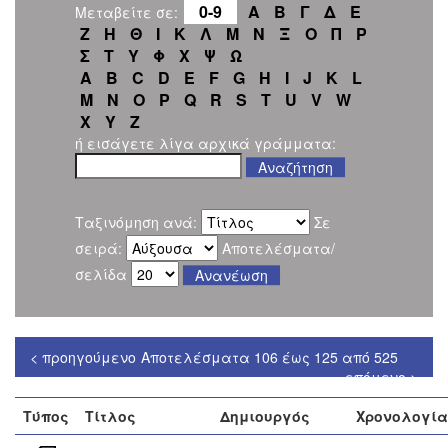
0-9
Α
Β
Γ
Δ
Ε
Μεταβείτε σε:
Ζ
Η
Θ
Ι
Κ
Λ
Μ
Ν
Ξ
Ο
Π
Ρ
Σ
Τ
Υ
Φ
Χ
Ψ
Ω
A
B
C
D
E
F
G
H
I
J
K
L
M
N
O
P
Q
R
S
T
U
V
W
X
Y
Z
ή εισάγετε λίγα αρχικά γράμματα:
Ταξινόμηση ανά:
Σε
σειρά:
Αποτελέσματα/
σελίδα
< προηγούμενο
Αποτελέσματα 106 έως 125 από 525
επόμενο >
Τύπος
Τίτλος
Δημιουργός
Χρονολογία