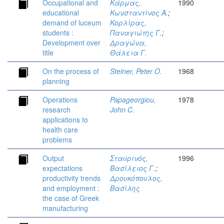
Occupational and
Κάρμας,
1990
educational
Κωνσταντίνος Α.
;
demand of luceum
Κορλίρας,
students :
Παναγιώτης Γ.
;
Development over
Δραγώνα,
title
Θάλεια Γ.
On the process of
Steiner, Peter O.
1968
planning
Operations
Papageorgiou,
1978
research
John C.
applications to
health care
problems
Output
Σταυρινός,
1996
expectations
Βασίλειος Γ.
;
productivity trends
Δρουκόπουλος,
and employment :
Βασίλης
the case of Greek
manufacturing