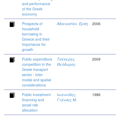
and performance
of the Greek
economy
Prospects of
Αθανασίου, Έρση
2006
household
borrowing in
Greece and their
importance for
growth
Public expenditure
Τσέκερης,
2009
competition in the
Θεόδωρος
Greek transport
sector : inter-
modal and spatial
considerations
Public investment
Ιωαννίδης,
1986
financing and
Γιάννης Μ.
social risk
allocation