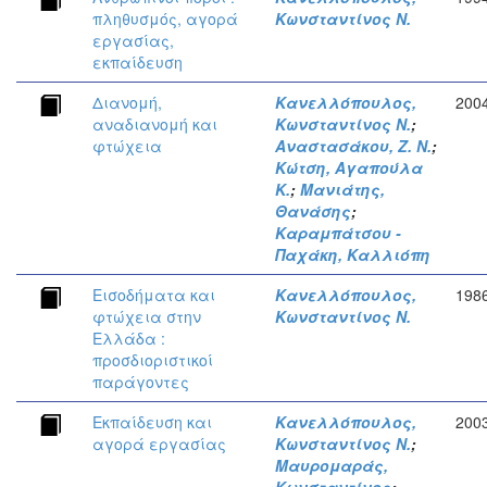
πληθυσμός, αγορά
Κωνσταντίνος Ν.
εργασίας,
εκπαίδευση
Διανομή,
Κανελλόπουλος,
200
αναδιανομή και
Κωνσταντίνος Ν.
;
φτώχεια
Αναστασάκου, Ζ. Ν.
;
Κώτση, Αγαπούλα
Κ.
;
Μανιάτης,
Θανάσης
;
Καραμπάτσου -
Παχάκη, Καλλιόπη
Εισοδήματα και
Κανελλόπουλος,
198
φτώχεια στην
Κωνσταντίνος Ν.
Ελλάδα :
προσδιοριστικοί
παράγοντες
Εκπαίδευση και
Κανελλόπουλος,
200
αγορά εργασίας
Κωνσταντίνος Ν.
;
Μαυρομαράς,