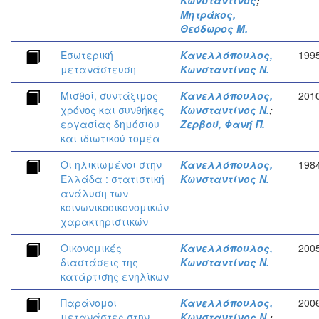
Κωνσταντίνος
;
Μητράκος,
Θεόδωρος Μ.
Εσωτερική
Κανελλόπουλος,
199
μετανάστευση
Κωνσταντίνος Ν.
Μισθοί, συντάξιμος
Κανελλόπουλος,
201
χρόνος και συνθήκες
Κωνσταντίνος Ν.
;
εργασίας δημόσιου
Ζερβού, Φανή Π.
και ιδιωτικού τομέα
Οι ηλικιωμένοι στην
Κανελλόπουλος,
198
Ελλάδα : στατιστική
Κωνσταντίνος Ν.
ανάλυση των
κοινωνικοοικονομικών
χαρακτηριστικών
Οικονομικές
Κανελλόπουλος,
200
διαστάσεις της
Κωνσταντίνος Ν.
κατάρτισης ενηλίκων
Παράνομοι
Κανελλόπουλος,
200
μετανάστες στην
Κωνσταντίνος Ν.
;