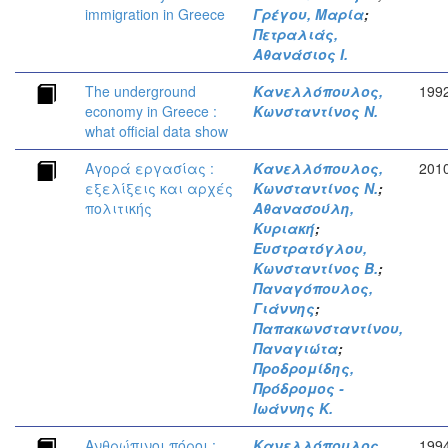
immigration in Greece
Γρέγου, Μαρία
;
Πετραλιάς,
Αθανάσιος Ι.
The underground
Κανελλόπουλος,
199
economy in Greece :
Κωνσταντίνος Ν.
what official data show
Αγορά εργασίας :
Κανελλόπουλος,
201
εξελίξεις και αρχές
Κωνσταντίνος Ν.
;
πολιτικής
Αθανασούλη,
Κυριακή
;
Ευστρατόγλου,
Κωνσταντίνος Β.
;
Παναγόπουλος,
Γιάννης
;
Παπακωνσταντίνου,
Παναγιώτα
;
Προδρομίδης,
Πρόδρομος -
Ιωάννης Κ.
Ανθρώπινοι πόροι :
Κανελλόπουλος,
199