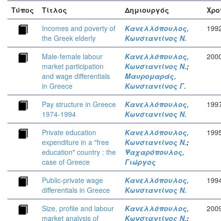
Τύπος
Τίτλος
Δημιουργός
Χρο
Incomes and poverty of
Κανελλόπουλος,
199
the Greek elderly
Κωνσταντίνος Ν.
Male-female labour
Κανελλόπουλος,
200
market participation
Κωνσταντίνος Ν.
;
and wage differentials
Μαυρομαράς,
in Greece
Κωνσταντίνος Γ.
Pay structure in Greece
Κανελλόπουλος,
199
1974-1994
Κωνσταντίνος Ν.
Private education
Κανελλόπουλος,
199
expenditure in a "free
Κωνσταντίνος Ν.
;
education" country : the
Ψαχαρόπουλος,
case of Greece
Γιώργος
Public-private wage
Κανελλόπουλος,
199
differentials in Greece
Κωνσταντίνος Ν.
Size, profile and labour
Κανελλόπουλος,
200
market analysis of
Κωνσταντίνος Ν.
;