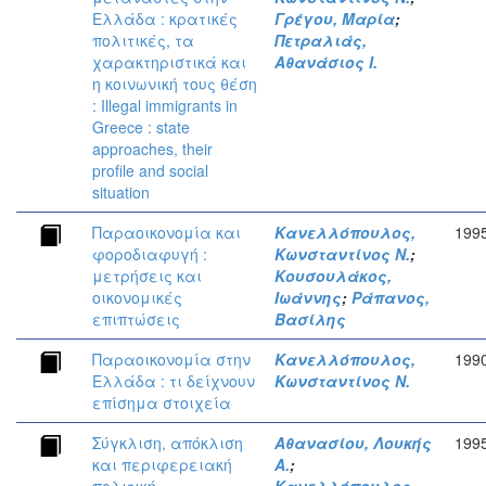
Ελλάδα : κρατικές
Γρέγου, Μαρία
;
πολιτικές, τα
Πετραλιάς,
χαρακτηριστικά και
Αθανάσιος Ι.
η κοινωνική τους θέση
: Illegal immigrants in
Greece : state
approaches, their
profile and social
situation
Παραοικονομία και
Κανελλόπουλος,
199
φοροδιαφυγή :
Κωνσταντίνος Ν.
;
μετρήσεις και
Κουσουλάκος,
οικονομικές
Ιωάννης
;
Ράπανος,
επιπτώσεις
Βασίλης
Παραοικονομία στην
Κανελλόπουλος,
199
Ελλάδα : τι δείχνουν
Κωνσταντίνος Ν.
επίσημα στοιχεία
Σύγκλιση, απόκλιση
Αθανασίου, Λουκής
199
και περιφερειακή
Α.
;