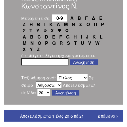
Κωνσταντίνος Ν.
0-9
Α
Β
Γ
Δ
Ε
Μεταβείτε σε:
Ζ
Η
Θ
Ι
Κ
Λ
Μ
Ν
Ξ
Ο
Π
Ρ
Σ
Τ
Υ
Φ
Χ
Ψ
Ω
A
B
C
D
E
F
G
H
I
J
K
L
M
N
O
P
Q
R
S
T
U
V
W
X
Y
Z
ή εισάγετε λίγα αρχικά γράμματα:
Ταξινόμηση ανά:
Σε
σειρά:
Αποτελέσματα/
σελίδα
Αποτελέσματα 1 έως 20 από 21
επόμενο >