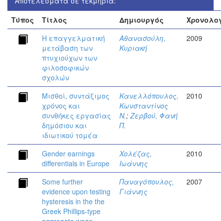
Αποτελέσματα σε τεκμήρια:
Τύπος
Τίτλος
Δημιουργός
Χρονολο
Η επαγγελματική
Αθανασούλη,
2009
μετάβαση των
Κυριακή
πτυχιούχων των
φιλοσοφικών
σχολών
Μισθοί, συντάξιμος
Κανελλόπουλος,
2010
χρόνος και
Κωνσταντίνος
συνθήκες εργασίας
Ν.
;
Ζερβού, Φανή
δημόσιου και
Π.
ιδιωτικού τομέα
Gender earnings
Χολέζας,
2010
differentials in Europe
Ιωάννης
Some further
Παναγόπουλος,
2007
evidence upon testing
Γιάννης
hysteresis in the the
Greek Phillips-type