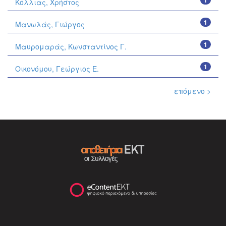
1
Κόλλιας, Χρήστος
1
Μανωλάς, Γιώργος
1
Μαυρομαράς, Κωνσταντίνος Γ.
1
Οικονόμου, Γεώργιος Ε.
επόμενο >