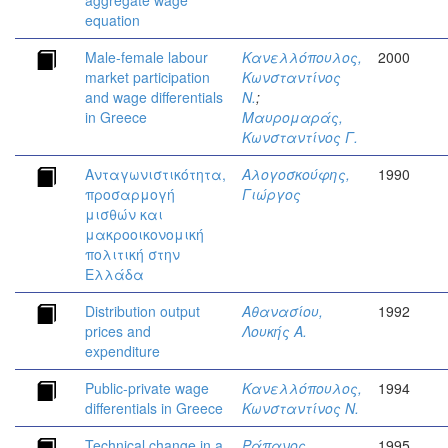
aggregate wage
equation
Male-female labour
Κανελλόπουλος,
2000
market participation
Κωνσταντίνος
and wage differentials
Ν.
;
in Greece
Μαυρομαράς,
Κωνσταντίνος Γ.
Ανταγωνιστικότητα,
Αλογοσκούφης,
1990
προσαρμογή
Γιώργος
μισθών και
μακροοικονομική
πολιτική στην
Ελλάδα
Distribution output
Αθανασίου,
1992
prices and
Λουκής Α.
expenditure
Public-private wage
Κανελλόπουλος,
1994
differentials in Greece
Κωνσταντίνος Ν.
Technical change in a
Ράπανος,
1995