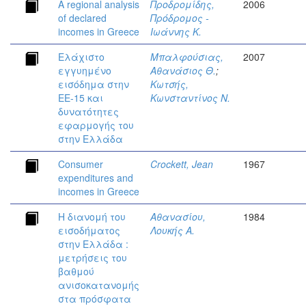
A regional analysis
Προδρομίδης,
2006
of declared
Πρόδρομος -
incomes in Greece
Ιωάννης Κ.
Ελάχιστο
Μπαλφούσιας,
2007
εγγυημένο
Αθανάσιος Θ.
;
εισόδημα στην
Κωτσής,
ΕΕ-15 και
Κωνσταντίνος Ν.
δυνατότητες
εφαρμογής του
στην Ελλάδα
Consumer
Crockett, Jean
1967
expenditures and
incomes in Greece
Η διανομή του
Αθανασίου,
1984
εισοδήματος
Λουκής Α.
στην Ελλάδα :
μετρήσεις του
βαθμού
ανισοκατανομής
στα πρόσφατα