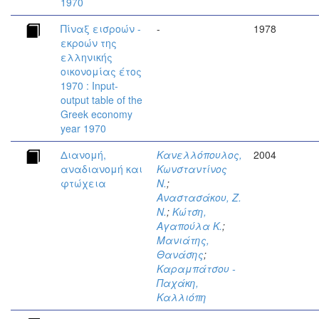
1970
Πίναξ εισροών -
-
1978
εκροών της
ελληνικής
οικονομίας έτος
1970 : Input-
output table of the
Greek economy
year 1970
Διανομή,
Κανελλόπουλος,
2004
αναδιανομή και
Κωνσταντίνος
φτώχεια
Ν.
;
Αναστασάκου, Ζ.
Ν.
;
Κώτση,
Αγαπούλα Κ.
;
Μανιάτης,
Θανάσης
;
Καραμπάτσου -
Παχάκη,
Καλλιόπη