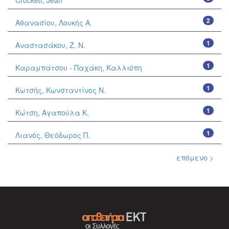
Crockett, Jean
2
Αθανασίου, Λουκής Α.
1
Αναστασάκου, Ζ. Ν.
1
Καραμπάτσου - Παχάκη, Καλλιόπη
1
Κωτσής, Κωνσταντίνος Ν.
1
Κώτση, Αγαπούλα Κ.
1
Λιανός, Θεόδωρος Π.
επόμενο >