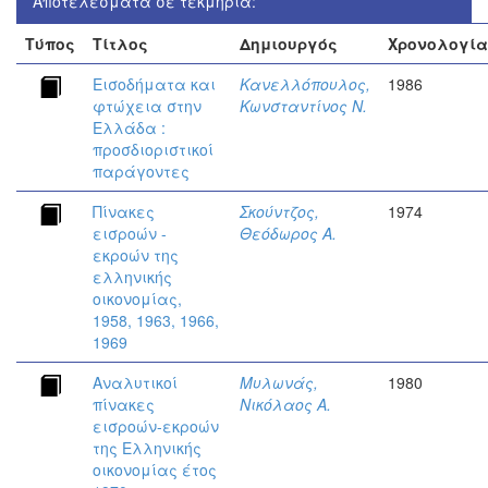
Αποτελέσματα σε τεκμήρια:
Τύπος
Τίτλος
Δημιουργός
Χρονολογία
Εισοδήματα και
Κανελλόπουλος,
1986
φτώχεια στην
Κωνσταντίνος Ν.
Ελλάδα :
προσδιοριστικοί
παράγοντες
Πίνακες
Σκούντζος,
1974
εισροών -
Θεόδωρος Α.
εκροών της
ελληνικής
οικονομίας,
1958, 1963, 1966,
1969
Αναλυτικοί
Μυλωνάς,
1980
πίνακες
Νικόλαος Α.
εισροών-εκροών
της Ελληνικής
οικονομίας έτος