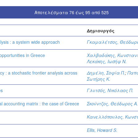
Αποτελέσματα 76 έως 95 από 525
Δημιουργός
alysis : a system wide approach
Γκαμαλέτσος, Θεόδωρο
pportunities in Greece
Χαλβαδάκης, Κωνσταντ
Λεκάκης, Ιωσήφ Ν.
cy : a stochastic frontier analysis across
Δημέλη, Σοφία Π.
;
Παπ
Σωτήρης Κ.
es
Γλυτσός, Νικόλαος Π.
ial accounting matrix : the case of Greece
Σκούντζος, Θεόδωρος Α.
Κανελλόπουλος, Κωνστ
Ellis, Howard S.