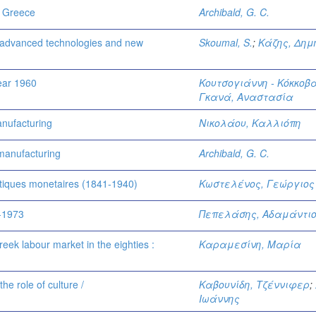
n Greece
Archibald, G. C.
f advanced technologies and new
Skoumal, S.
;
Κάζης, Δημ
ear 1960
Κουτσογιάννη - Κόκκοβ
Γκανά, Αναστασία
manufacturing
Νικολάου, Καλλιόπη
manufacturing
Archibald, G. C.
stiques monetaires (1841-1940)
Κωστελένος, Γεώργιος 
3-1973
Πεπελάσης, Αδαμάντιο
reek labour market in the eighties :
Καραμεσίνη, Μαρία
he role of culture /
Καβουνίδη, Τζέννιφερ
;
Ιωάννης