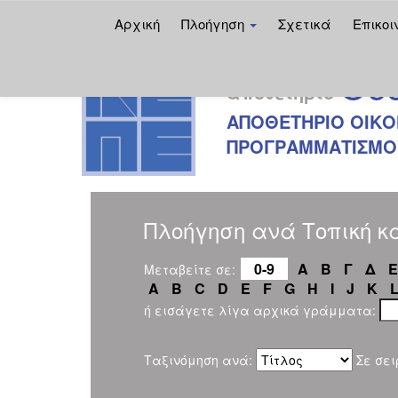
Αρχική
Πλοήγηση
Σχετικά
Επικοι
Skip
Oec
navigation
αποθετήριο
ΑΠΟΘΕΤΗΡΙΟ ΟΙΚΟ
ΠΡΟΓΡΑΜΜΑΤΙΣΜΟΥ
Πλοήγηση ανά Τοπική κ
0-9
Α
Β
Γ
Δ
Ε
Μεταβείτε σε:
A
B
C
D
E
F
G
H
I
J
K
ή εισάγετε λίγα αρχικά γράμματα:
Ταξινόμηση ανά:
Σε σει