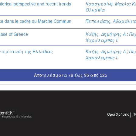
torical perspective and recent trends
Καραμεσίνη, Μαρία
;
Κ
Ολυμπία
ece dans le cadre du Marche Commun
Πεπελάσης, Αδαμάντιο
 case of Greece
Κάζης, Δημήτρης Α.
;
Πε
Χαράλαμπος Ι.
 η περίπτωση της Ελλάδας
Κάζης, Δημήτρης Α.
;
Πε
Χαράλαμπος Ι.
Αποτελέσματα 76 έως 95 από 525