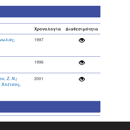
Χρονολογία
Διαθεσιμότητα
νωλάς,
1997
1996
, Ζ. Ν.
;
2001
;
Χλέτσος,