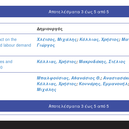
Αποτελέσματα 3 έως 5 από 5
Δημιουργός
ct on the
Χλέτσος, Μιχάλης
;
Κόλλιας, Χρήστος
;
Μα
and labour demand
Γιώργος
ues and
Κόλλιας, Χρήστος
;
Μακρυδάκης, Στέλιος
90
Μπαλφούσιας, Αθανάσιος Θ.
;
Αναστασάκου
Κόλλιας, Χρήστος
;
Κουνάρης, Εμμανουήλ
Μιχάλης
Αποτελέσματα 3 έως 5 από 5