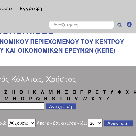
νωνία
Εγγραφή
onomicus
ΝΟΜΙΚΟΥ ΠΕΡΙΕΧΟΜΕΝΟΥ ΤΟΥ ΚΕΝΤΡΟΥ
 ΚΑΙ ΟΙΚΟΝΟΜΙΚΩΝ ΕΡΕΥΝΩΝ (ΚΕΠΕ)
ός Κόλλιας, Χρήστος
Ζ
Η
Θ
Ι
Κ
Λ
Μ
Ν
Ξ
Ο
Π
Ρ
Σ
Τ
Υ
Φ
Χ
L
M
N
O
P
Q
R
S
T
U
V
W
X
Y
Z
ρά:
Αποτελέσματα/σελίδα