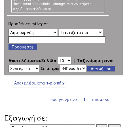
"investment and technical change" για να λάβετε
ακριβή αποτελέσματα.
Προσθέστε φίλτρα:
Αποτελέσματα/Σελίδα
|
Ταξινόμηση ανά
Σε σειρά
Αποτελέσματα
1-2
από
2
προηγούμενο
1
επόμενο
Εξαγωγή σε: