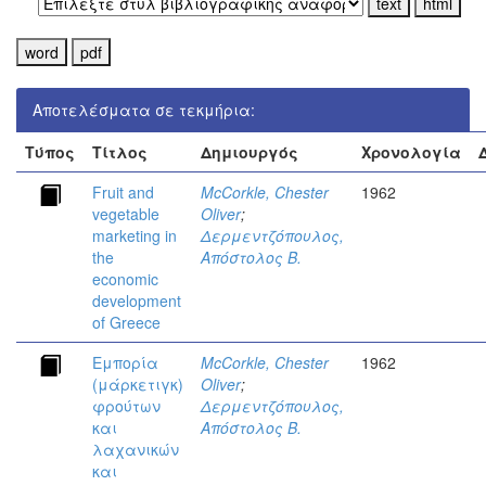
Αποτελέσματα σε τεκμήρια:
Τύπος
Τίτλος
Δημιουργός
Χρονολογία
Fruit and
McCorkle, Chester
1962
vegetable
Oliver
;
marketing in
Δερμεντζόπουλος,
the
Απόστολος Β.
economic
development
of Greece
Εμπορία
McCorkle, Chester
1962
(μάρκετιγκ)
Oliver
;
φρούτων
Δερμεντζόπουλος,
και
Απόστολος Β.
λαχανικών
και