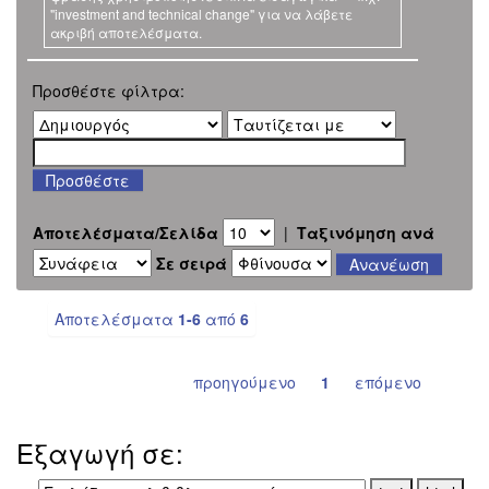
"investment and technical change" για να λάβετε
ακριβή αποτελέσματα.
Προσθέστε φίλτρα:
Αποτελέσματα/Σελίδα
|
Ταξινόμηση ανά
Σε σειρά
Αποτελέσματα
1-6
από
6
προηγούμενο
1
επόμενο
Εξαγωγή σε: