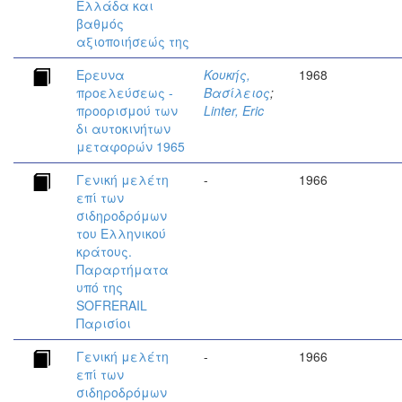
Ελλάδα και
βαθμός
αξιοποιήσεώς της
Ερευνα
Κουκής,
1968
προελεύσεως -
Βασίλειος
;
προορισμού των
Linter, Eric
δι αυτοκινήτων
μεταφορών 1965
Γενική μελέτη
-
1966
επί των
σιδηροδρόμων
του Ελληνικού
κράτους.
Παραρτήματα
υπό της
SOFRERAIL
Παρισίοι
Γενική μελέτη
-
1966
επί των
σιδηροδρόμων