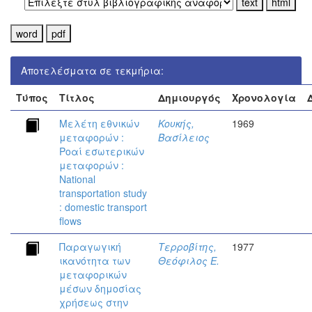
Αποτελέσματα σε τεκμήρια:
Τύπος
Τίτλος
Δημιουργός
Χρονολογία
Μελέτη εθνικών
Κουκής,
1969
μεταφορών :
Βασίλειος
Ροαί εσωτερικών
μεταφορών :
National
transportation study
: domestic transport
flows
Παραγωγική
Τερροβίτης,
1977
ικανότητα των
Θεόφιλος Ε.
μεταφορικών
μέσων δημοσίας
χρήσεως στην