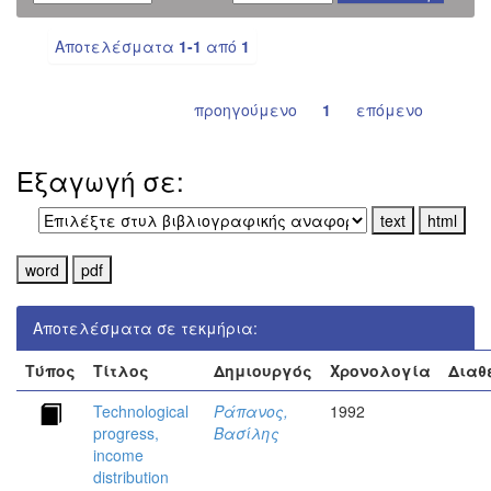
Αποτελέσματα
1-1
από
1
προηγούμενο
1
επόμενο
Εξαγωγή σε:
Αποτελέσματα σε τεκμήρια:
Τύπος
Τίτλος
Δημιουργός
Χρονολογία
Διαθ
Technological
Ράπανος,
1992
progress,
Βασίλης
income
distribution