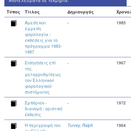
Αποτελέσματα σε τεκμήρια:
Τύπος
Τίτλος
Δημιουργός
Χρονο
Αμεση και
-
1985
έμμεση
φορολογία :
εκθέσεις για το
πρόγραμμα 1983-
1987
Εισηγήσεις επί
-
1967
της
μεταρρυθμίσεως
του Ελληνικού
φορολογικού
συστήματος
Εμπόριον -
-
1972
διανομή : οριστική
έκθεσις
Η περιγραφή του
Turvey, Ralph
1964