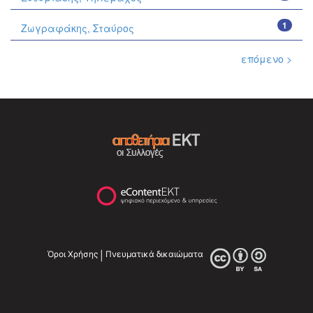
1
Ζωγραφάκης, Σταύρος
επόμενο >