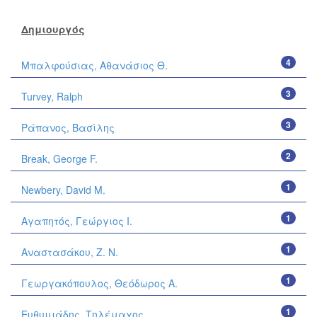
Δημιουργός
4
Μπαλφούσιας, Αθανάσιος Θ.
3
Turvey, Ralph
3
Ράπανος, Βασίλης
2
Break, George F.
1
Newbery, David M.
1
Αγαπητός, Γεώργιος Ι.
1
Αναστασάκου, Ζ. Ν.
1
Γεωργακόπουλος, Θεόδωρος Α.
1
Ευθυμιάδης, Τηλέμαχος