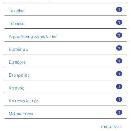
1
Taxation
1
Tobacco
1
Δημοσιονομική πολιτική
1
Εισόδημα
1
Εμπόριο
1
Εταιρείες
1
Καπνός
1
Καταναλωτές
1
Μάρκετινγκ
επόμενο >