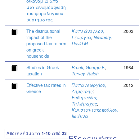
οικονομία από
μια αναμόρφωση
του φορολογικού
συστήματος
The distributional
Καπλάνογλου,
2003
impact of the
Γεωργία
;
Newbery,
proposed tax reform
David M.
on greek
households
Studies in Greek
Break, George F.
;
1964
taxation
Turvey, Ralph
Effective tax rates in
Παπαγεωργίου,
2012
Greece
Δημήτρης
;
Ευθυμιάδης,
Τηλέμαχος
;
Κωνσταντακοπούλου,
Ιωάννα
Αποτελέσματα
1-10
από
23
Εξερευνήστε