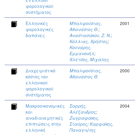
εν Ελλάδι
φορολογικού
συστήματος
Ελληνικές
Μπαλφούσιας,
2001
φορολογικές
Αθανάσιος Θ.
;
δαπάνες
Αναστασάκου, Ζ. Ν.
;
Κόλλιας, Χρήστος
;
Κουνάρης,
Εμμανουήλ
;
Χλέτσος, Μιχάλης
Διαχειριστικό
Μπαλφούσιας,
2000
κόστος του
Αθανάσιος Θ.
ελληνικού
φορολογικού
συστήματος
Μακροοικονομικές
Σαρρής,
2004
και
Αλέξανδρος
;
αναδιανεμητικές
Ζωγραφάκης,
επιπτώσεις στην
Σταύρος
;
Καρφάκης,
ελληνική
Παναγιώτης