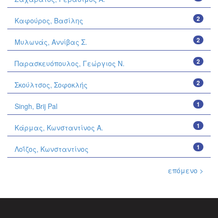
2
Καφούρος, Βασίλης
2
Μυλωνάς, Αννίβας Σ.
2
Παρασκευόπουλος, Γεώργιος Ν.
2
Σκούλτσος, Σοφοκλής
1
Singh, Brij Pal
1
Κάρμας, Κωνσταντίνος Α.
1
Λοΐζος, Κωνσταντίνος
επόμενο >