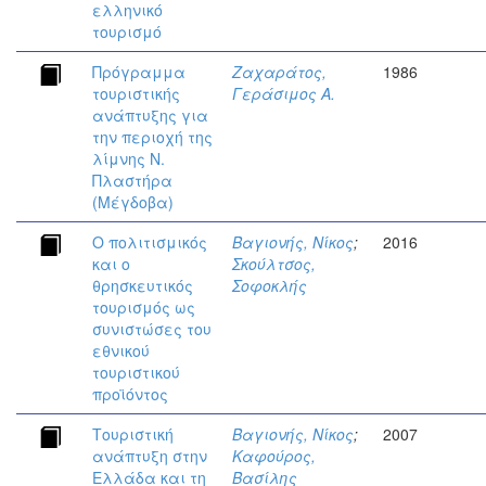
ελληνικό
τουρισμό
Πρόγραμμα
Ζαχαράτος,
1986
τουριστικής
Γεράσιμος Α.
ανάπτυξης για
την περιοχή της
λίμνης Ν.
Πλαστήρα
(Μέγδοβα)
Ο πολιτισμικός
Βαγιονής, Νίκος
;
2016
και ο
Σκούλτσος,
θρησκευτικός
Σοφοκλής
τουρισμός ως
συνιστώσες του
εθνικού
τουριστικού
προϊόντος
Τουριστική
Βαγιονής, Νίκος
;
2007
ανάπτυξη στην
Καφούρος,
Ελλάδα και τη
Βασίλης