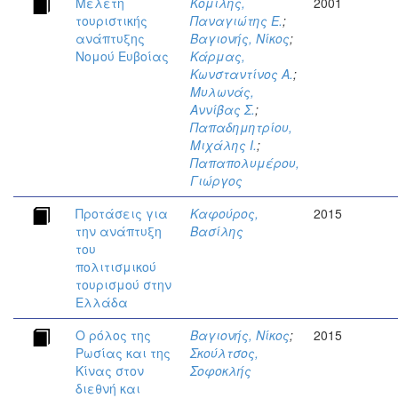
Μελέτη
Κομίλης,
2001
τουριστικής
Παναγιώτης Ε.
;
ανάπτυξης
Βαγιονής, Νίκος
;
Νομού Ευβοίας
Κάρμας,
Κωνσταντίνος Α.
;
Μυλωνάς,
Αννίβας Σ.
;
Παπαδημητρίου,
Μιχάλης Ι.
;
Παπαπολυμέρου,
Γιώργος
Προτάσεις για
Καφούρος,
2015
την ανάπτυξη
Βασίλης
του
πολιτισμικού
τουρισμού στην
Ελλάδα
Ο ρόλος της
Βαγιονής, Νίκος
;
2015
Ρωσίας και της
Σκούλτσος,
Κίνας στον
Σοφοκλής
διεθνή και