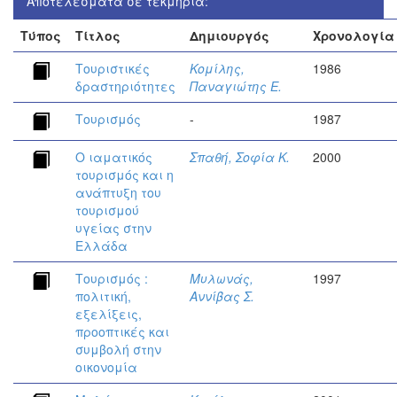
Αποτελέσματα σε τεκμήρια:
Τύπος
Τίτλος
Δημιουργός
Χρονολογία
Τουριστικές
Κομίλης,
1986
δραστηριότητες
Παναγιώτης Ε.
Τουρισμός
-
1987
Ο ιαματικός
Σπαθή, Σοφία Κ.
2000
τουρισμός και η
ανάπτυξη του
τουρισμού
υγείας στην
Ελλάδα
Τουρισμός :
Μυλωνάς,
1997
πολιτική,
Αννίβας Σ.
εξελίξεις,
προοπτικές και
συμβολή στην
οικονομία