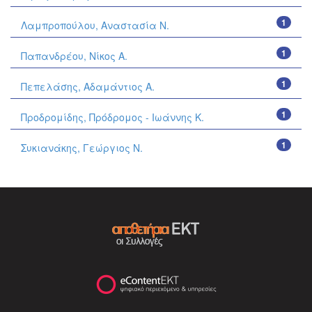
1
Λαμπροπούλου, Αναστασία Ν.
1
Παπανδρέου, Νίκος Α.
1
Πεπελάσης, Αδαμάντιος Α.
1
Προδρομίδης, Πρόδρομος - Ιωάννης Κ.
1
Συκιανάκης, Γεώργιος Ν.