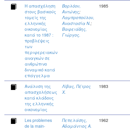
Η απασχόληση
Βορλόου,
1985
στους βασικούς
Αντώνης
;
τομείς της
Λαμπροπούλου,
ελληνικής
Αναστασία Ν.
;
οικονομίας
Βαφειάδης,
κατά το 1987 :
Γιώργος.
προβλέψεις
των
περιφερειακών
αναγκών σε
ανθρώπινο
δυναμικό κατά
επάγγελμα
Ανάλυση της
Λίβας, Πέτρος
1983
απασχολήσεως
Χ.
κατά κλάδους
της ελληνικής
οικονομίας
Les problemes
Πεπελάσης,
1962
de la main-
Αδαμάντιος Α.