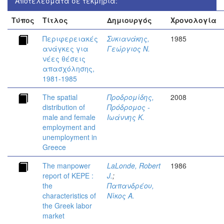
Αποτελέσματα σε τεκμήρια:
Τύπος
Τίτλος
Δημιουργός
Χρονολογία
Περιφερειακές
Συκιανάκης,
1985
ανάγκες για
Γεώργιος Ν.
νέες θέσεις
απασχόλησης,
1981-1985
The spatial
Προδρομίδης,
2008
distribution of
Πρόδρομος -
male and female
Ιωάννης Κ.
employment and
unemployment in
Greece
The manpower
LaLonde, Robert
1986
report of KEPE :
J.
;
the
Παπανδρέου,
characteristics of
Νίκος Α.
the Greek labor
market