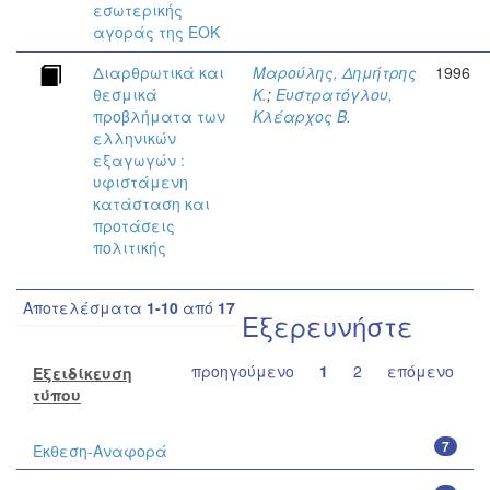
εσωτερικής
αγοράς της ΕΟΚ
Διαρθρωτικά και
Μαρούλης, Δημήτρης
1996
θεσμικά
Κ.
;
Ευστρατόγλου,
προβλήματα των
Κλέαρχος Β.
ελληνικών
εξαγωγών :
υφιστάμενη
κατάσταση και
προτάσεις
πολιτικής
Αποτελέσματα
1-10
από
17
Εξερευνήστε
προηγούμενο
1
2
επόμενο
Εξειδίκευση
τύπου
7
Έκθεση-Αναφορά