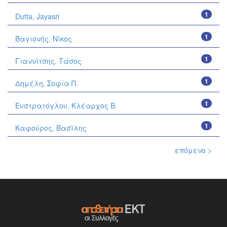
1
Dutta, Jayasri
1
Βαγιονής, Νίκος
1
Γιαννίτσης, Τάσος
1
Δημέλη, Σοφία Π.
1
Ευστρατόγλου, Κλέαρχος Β.
1
Καφούρος, Βασίλης
επόμενο >