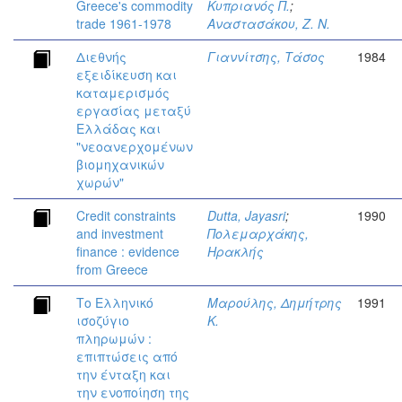
Greece's commodity
Κυπριανός Π.
;
trade 1961-1978
Αναστασάκου, Ζ. Ν.
Διεθνής
Γιαννίτσης, Τάσος
1984
εξειδίκευση και
καταμερισμός
εργασίας μεταξύ
Ελλάδας και
"νεοανερχομένων
βιομηχανικών
χωρών"
Credit constraints
Dutta, Jayasri
;
1990
and investment
Πολεμαρχάκης,
finance : evidence
Ηρακλής
from Greece
Το Ελληνικό
Μαρούλης, Δημήτρης
1991
ισοζύγιο
Κ.
πληρωμών :
επιπτώσεις από
την ένταξη και
την ενοποίηση της