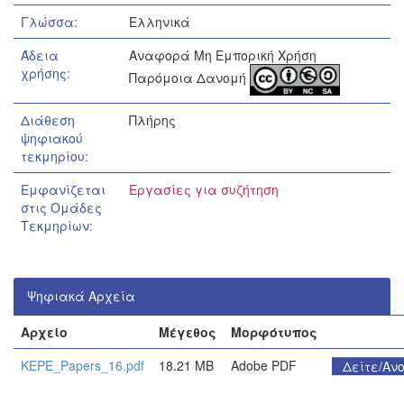
Γλώσσα:
Ελληνικά
Άδεια
Αναφορά Μη Εμπορική Χρήση
χρήσης:
Παρόμοια Δανομή
Διάθεση
Πλήρης
ψηφιακού
τεκμηρίου:
Εμφανίζεται
Εργασίες για συζήτηση
στις Ομάδες
Τεκμηρίων:
Ψηφιακά Αρχεία
Αρχείο
Μέγεθος
Μορφότυπος
KEPE_Papers_16.pdf
18.21 MB
Adobe PDF
Δείτε/Ανο