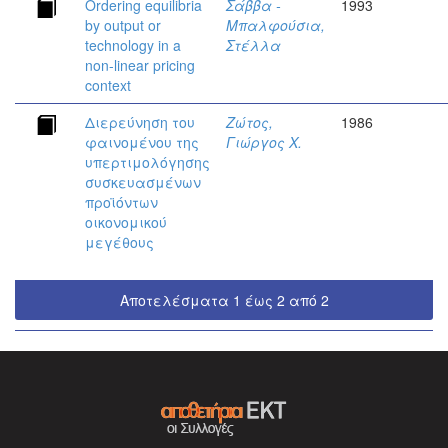
Ordering equilibria
Σάββα -
1993
by output or
Μπαλφούσια,
technology in a
Στέλλα
non-linear pricing
context
Διερεύνηση του
Ζώτος,
1986
φαινομένου της
Γιώργος Χ.
υπερτιμολόγησης
συσκευασμένων
προϊόντων
οικονομικού
μεγέθους
Αποτελέσματα 1 έως 2 από 2