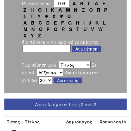
0-9
Α
Β
Γ
Δ
Ε
Μεταβείτε σε:
Ζ
Η
Θ
Ι
Κ
Λ
Μ
Ν
Ξ
Ο
Π
Ρ
Σ
Τ
Υ
Φ
Χ
Ψ
Ω
A
B
C
D
E
F
G
H
I
J
K
L
M
N
O
P
Q
R
S
T
U
V
W
X
Y
Z
ή εισάγετε λίγα αρχικά γράμματα:
Ταξινόμηση ανά:
Σε
σειρά:
Αποτελέσματα/
σελίδα
Αποτελέσματα 1 έως 2 από 2
Τύπος
Τίτλος
Δημιουργός
Χρονολογία