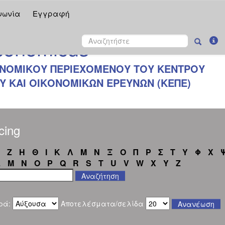
νωνία
Εγγραφή
onomicus
ΝΟΜΙΚΟΥ ΠΕΡΙΕΧΟΜΕΝΟΥ ΤΟΥ ΚΕΝΤΡΟΥ
 ΚΑΙ ΟΙΚΟΝΟΜΙΚΩΝ ΕΡΕΥΝΩΝ (ΚΕΠΕ)
cing
Ζ
Η
Θ
Ι
Κ
Λ
Μ
Ν
Ξ
Ο
Π
Ρ
Σ
Τ
Υ
Φ
Χ
L
M
N
O
P
Q
R
S
T
U
V
W
X
Y
Z
ρά:
Αποτελέσματα/σελίδα