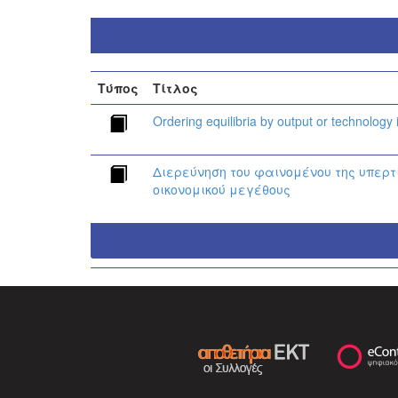
Τύπος
Τίτλος
Ordering equilibria by output or technology 
Διερεύνηση του φαινομένου της υπερ
οικονομικού μεγέθους