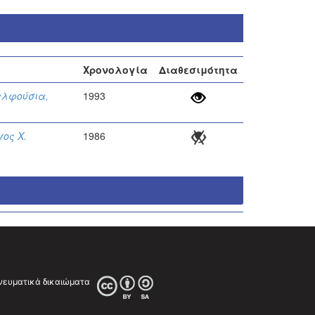
ς
Χρονολογία
Διαθεσιμότητα
αλφούσια,
1993
γος Χ.
1986