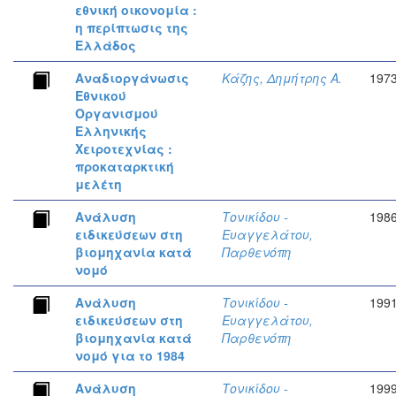
εθνική οικονομία :
η περίπτωσις της
Ελλάδος
Αναδιοργάνωσις
Κάζης, Δημήτρης Α.
197
Εθνικού
Οργανισμού
Ελληνικής
Χειροτεχνίας :
προκαταρκτική
μελέτη
Ανάλυση
Τονικίδου -
198
ειδικεύσεων στη
Ευαγγελάτου,
βιομηχανία κατά
Παρθενόπη
νομό
Ανάλυση
Τονικίδου -
199
ειδικεύσεων στη
Ευαγγελάτου,
βιομηχανία κατά
Παρθενόπη
νομό για το 1984
Ανάλυση
Τονικίδου -
199