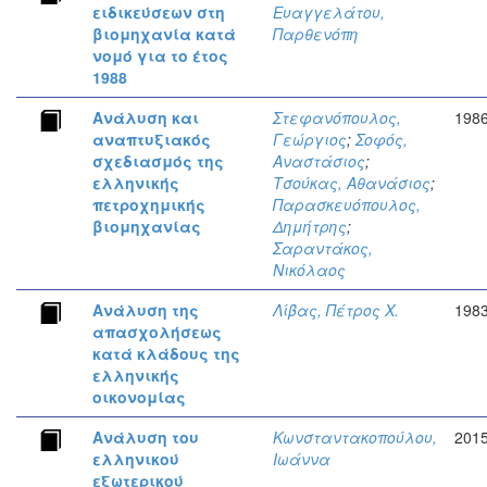
ειδικεύσεων στη
Ευαγγελάτου,
βιομηχανία κατά
Παρθενόπη
νομό για το έτος
1988
Ανάλυση και
Στεφανόπουλος,
198
αναπτυξιακός
Γεώργιος
;
Σοφός,
σχεδιασμός της
Αναστάσιος
;
ελληνικής
Τσούκας, Αθανάσιος
;
πετροχημικής
Παρασκευόπουλος,
βιομηχανίας
Δημήτρης
;
Σαραντάκος,
Νικόλαος
Ανάλυση της
Λίβας, Πέτρος Χ.
198
απασχολήσεως
κατά κλάδους της
ελληνικής
οικονομίας
Ανάλυση του
Κωνσταντακοπούλου,
201
ελληνικού
Ιωάννα
εξωτερικού