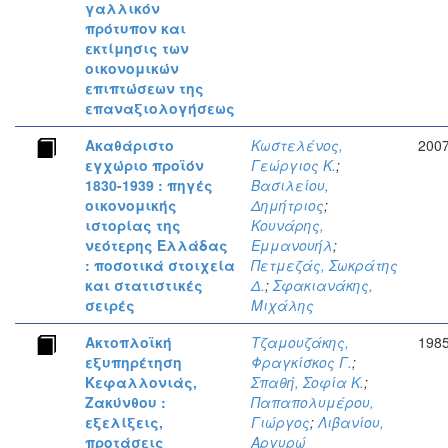
γαλλικόν
πρότυπον και
εκτίμησις των
οικονομικών
επιπτώσεων της
επαναξιολογήσεως
Ακαθάριστο
Κωστελένος,
200
εγχώριο προϊόν
Γεώργιος Κ.
;
1830-1939 : πηγές
Βασιλείου,
οικονομικής
Δημήτριος
;
ιστορίας της
Κουνάρης,
νεότερης Ελλάδας
Εμμανουήλ
;
: ποσοτικά στοιχεία
Πετμεζάς, Σωκράτης
και στατιστικές
Δ.
;
Σφακιανάκης,
σειρές
Μιχάλης
Ακτοπλοϊκή
Τζαμουζάκης,
198
εξυπηρέτηση
Φραγκίσκος Γ.
;
Κεφαλλονιάς,
Σπαθή, Σοφία Κ.
;
Ζακύνθου :
Παπαπολυμέρου,
εξελίξεις,
Γιώργος
;
Λιβανίου,
προτάσεις
Αργυρώ