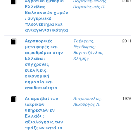
Αγροτικό εμπόριο
Παρασκευαϊδης,
200
Ελλάδας-
Παρασκευάς Π.
Βαλκανικών χωρών
: συγκριτικό
πλεονέκτημα και
ανταγωνιστικότητα
Αεροπορικές
Τσέκερης,
201
μεταφορές και
Θεόδωρος
;
αεροδρόμια στην
Βογιατζόγλου,
Ελλάδα :
Κλήμης
σύγχρονες
εξελίξεις,
οικονομική
σημασία και
αποδοτικότητα
Αι αμοιβαί των
Λιαρόπουλος,
197
ιατρικών
Λυκούργος Λ.
υπηρεσιών εν
Ελλάδι :
αξιολόγησις των
πράξεων κατά το