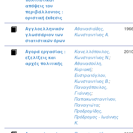
απόψεις του
περιβάλλοντος :
οριστική έκθεσις
Αγγλοελληνικόν
Αθανασιάδης,
196
γλωσσάριον των
Κωνσταντίνος Α.
στατιστικών όρων
Αγορά εργασίας :
Κανελλόπουλος,
201
εξελίξεις και
Κωνσταντίνος Ν.
;
αρχές πολιτικής
Αθανασούλη,
Κυριακή
;
Ευστρατόγλου,
Κωνσταντίνος Β.
;
Παναγόπουλος,
Γιάννης
;
Παπακωνσταντίνου,
Παναγιώτα
;
Προδρομίδης,
Πρόδρομος - Ιωάννης
Κ.