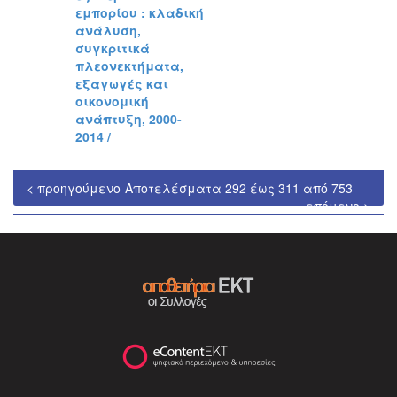
εμπορίου : κλαδική
ανάλυση,
συγκριτικά
πλεονεκτήματα,
εξαγωγές και
οικονομική
ανάπτυξη, 2000-
2014 /
< προηγούμενο
Αποτελέσματα 292 έως 311 από 753
επόμενο >