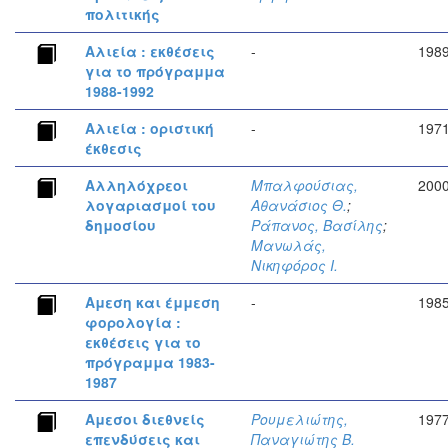
πολιτικής
Αλιεία : εκθέσεις
-
198
για το πρόγραμμα
1988-1992
Αλιεία : οριστική
-
197
έκθεσις
Αλληλόχρεοι
Μπαλφούσιας,
200
λογαριασμοί του
Αθανάσιος Θ.
;
δημοσίου
Ράπανος, Βασίλης
;
Μανωλάς,
Νικηφόρος Ι.
Αμεση και έμμεση
-
198
φορολογία :
εκθέσεις για το
πρόγραμμα 1983-
1987
Αμεσοι διεθνείς
Ρουμελιώτης,
197
επενδύσεις και
Παναγιώτης Β.