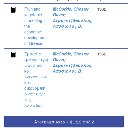
Fruit and
McCorkle, Chester
1962
vegetable
Oliver
;
marketing in
Δερμεντζόπουλος,
the
Απόστολος Β.
economic
development
of Greece
Εμπορία
McCorkle, Chester
1962
(μάρκετιγκ)
Oliver
;
φρούτων
Δερμεντζόπουλος,
και
Απόστολος Β.
λαχανικών
και
οικονομική
ανάπτυξις
της
Ελλάδος
Αποτελέσματα 1 έως 2 από 2