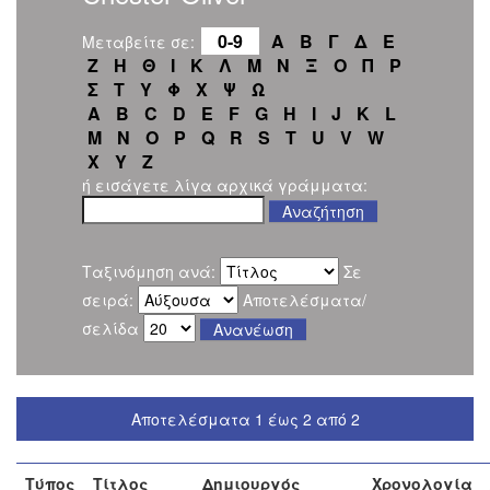
0-9
Α
Β
Γ
Δ
Ε
Μεταβείτε σε:
Ζ
Η
Θ
Ι
Κ
Λ
Μ
Ν
Ξ
Ο
Π
Ρ
Σ
Τ
Υ
Φ
Χ
Ψ
Ω
A
B
C
D
E
F
G
H
I
J
K
L
M
N
O
P
Q
R
S
T
U
V
W
X
Y
Z
ή εισάγετε λίγα αρχικά γράμματα:
Ταξινόμηση ανά:
Σε
σειρά:
Αποτελέσματα/
σελίδα
Αποτελέσματα 1 έως 2 από 2
Τύπος
Τίτλος
Δημιουργός
Χρονολογία