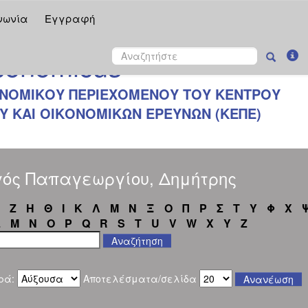
νωνία
Εγγραφή
onomicus
ΝΟΜΙΚΟΥ ΠΕΡΙΕΧΟΜΕΝΟΥ ΤΟΥ ΚΕΝΤΡΟΥ
 ΚΑΙ ΟΙΚΟΝΟΜΙΚΩΝ ΕΡΕΥΝΩΝ (ΚΕΠΕ)
γός Παπαγεωργίου, Δημήτρης
Ζ
Η
Θ
Ι
Κ
Λ
Μ
Ν
Ξ
Ο
Π
Ρ
Σ
Τ
Υ
Φ
Χ
L
M
N
O
P
Q
R
S
T
U
V
W
X
Y
Z
ρά:
Αποτελέσματα/σελίδα