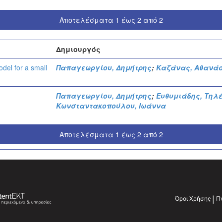
Αποτελέσματα 1 έως 2 από 2
Δημιουργός
del for a small
Παπαγεωργίου, Δημήτρης
;
Καζάνας, Αθανά
Παπαγεωργίου, Δημήτρης
;
Ευθυμιάδης, Τηλ
Κωνσταντακοπούλου, Ιωάννα
Αποτελέσματα 1 έως 2 από 2