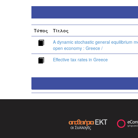
Τύπος
Τίτλος
A dynamic stochastic general equilibrium mo
open economy : Greece /
Effective tax rates in Greece