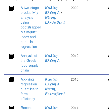
A two-stage
Καδίτη,
2009
productivity
Ελένη Α.
;
analysis
Νίτση,
using
Ελισάβετ Ι.
bootstrapped
Malmquist
index and
quantile
regression
Analysis of
Καδίτη,
2012
the Greek
Ελένη Α.
food supply
chain
Applying
Καδίτη,
2010
regression
Ελένη Α.
;
quantiles to
Νίτση,
farm
Ελισάβετ Ι.
efficiency
Recent
Καδίτη,
2011