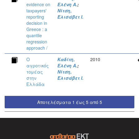
evidence on
Ελένη Α.
;
taxpayers'
Νίτση,
reporting
Ελισάβετ Ι.
decision in
Greece : a
quantile
regression
approach /
Ο
Καδίτη,
2010
αγροτικός
Ελένη Α.
;
τομέας
Νίτση,
στην
Ελισάβετ Ι.
Ελλάδα
Αποτελέσματα 1 έως 5 από 5