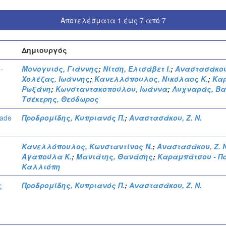
Αποτελέσματα 1 έως 7 από 7
Δημιουργός
-
Μονογυιός, Γιάννης
;
Νίτση, Ελισάβετ Ι.
;
Αναστασάκου,
Χολέζας, Ιωάννης
;
Κανελλόπουλος, Νικόλαος Κ.
;
Καρ
Ρωξάνη
;
Κωνσταντακοπούλου, Ιωάννα
;
Λυχναράς, Βα
Τσέκερης, Θεόδωρος
rade
Προδρομίδης, Κυπριανός Π.
;
Αναστασάκου, Ζ. Ν.
Κανελλόπουλος, Κωνσταντίνος Ν.
;
Αναστασάκου, Ζ. Ν
Αγαπούλα Κ.
;
Μανιάτης, Θανάσης
;
Καραμπάτσου - Π
Καλλιόπη
ς
Προδρομίδης, Κυπριανός Π.
;
Αναστασάκου, Ζ. Ν.
ς