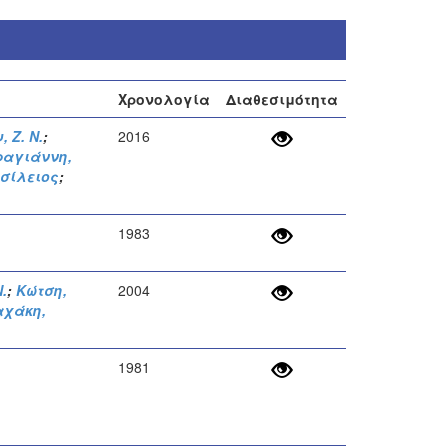
Χρονολογία
Διαθεσιμότητα
 Ζ. Ν.
;
2016
αγιάννη,
σίλειος
;
1983
.
;
Κώτση,
2004
αχάκη,
1981