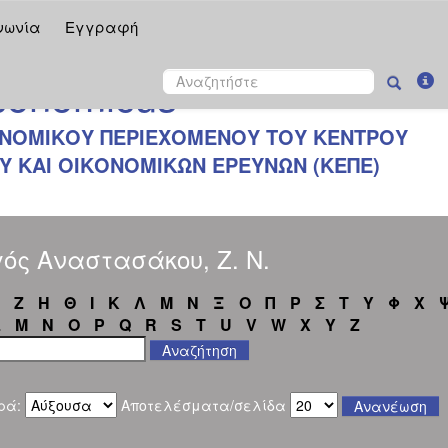
νωνία
Εγγραφή
onomicus
ΝΟΜΙΚΟΥ ΠΕΡΙΕΧΟΜΕΝΟΥ ΤΟΥ ΚΕΝΤΡΟΥ
 ΚΑΙ ΟΙΚΟΝΟΜΙΚΩΝ ΕΡΕΥΝΩΝ (ΚΕΠΕ)
ός Αναστασάκου, Ζ. Ν.
Ζ
Η
Θ
Ι
Κ
Λ
Μ
Ν
Ξ
Ο
Π
Ρ
Σ
Τ
Υ
Φ
Χ
L
M
N
O
P
Q
R
S
T
U
V
W
X
Y
Z
ρά:
Αποτελέσματα/σελίδα