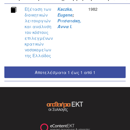
Εξέταση των
Kaczka,
1982
διοικητικών
Eugene
;
λειτουργιών
Ριτσατάκη,
και ανάλυση
Άννα Ι.
του κόστους
επιλεγμένων
κρατικών
νοσοκομείων
της Ελλάδος
Αποτελέσματα 1 έως 1 από 1