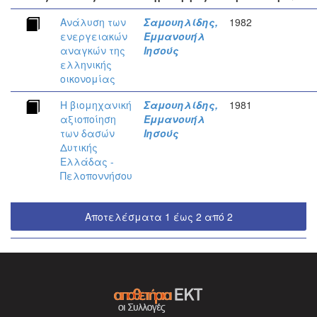
Ανάλυση των
Σαμουηλίδης,
1982
ενεργειακών
Εμμανουήλ
αναγκών της
Ιησούς
ελληνικής
οικονομίας
Η βιομηχανική
Σαμουηλίδης,
1981
αξιοποίηση
Εμμανουήλ
των δασών
Ιησούς
Δυτικής
Ελλάδας -
Πελοποννήσου
Αποτελέσματα 1 έως 2 από 2