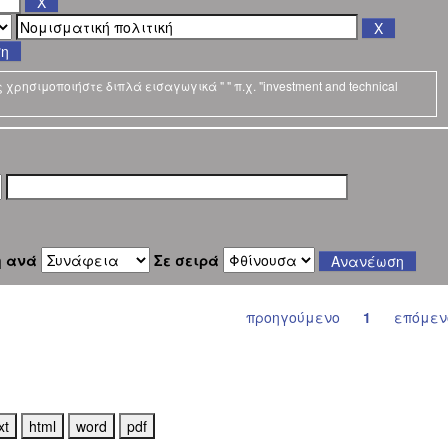
ση
ρησιμοποιήστε διπλά εισαγωγικά " " π.χ. "investment and technical
η ανά
Σε σειρά
προηγούμενο
1
επόμεν