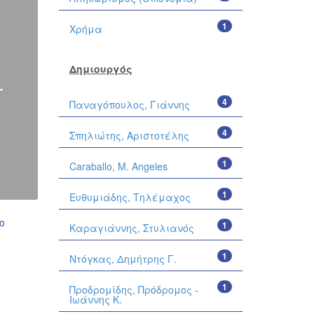
1
Χρήμα
Δημιουργός
4
Παναγόπουλος, Γιάννης
4
Σπηλιώτης, Αριστοτέλης
1
Caraballo, M. Angeles
1
Ευθυμιάδης, Τηλέμαχος
ο
1
Καραγιάννης, Στυλιανός
1
Ντόγκας, Δημήτρης Γ.
1
Προδρομίδης, Πρόδρομος -
Ιωάννης Κ.