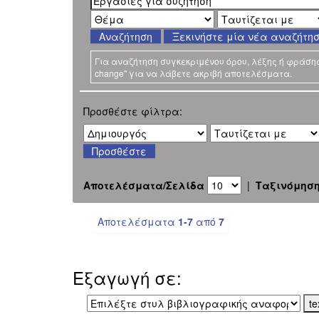
Ξεκινήστε μία νέα αναζήτη
Για αναζήτηση συγκεκριμένου όρου, λέξης ή φράσης χ
change" για να λάβετε ακριβή αποτελέσματα.
Προσθέστε φίλτρα:
Αποτελέσματα/Σελίδα
|
Ταξινόμησ
Αποτελέσματα
1-7
από
7
Εξαγωγή σε: