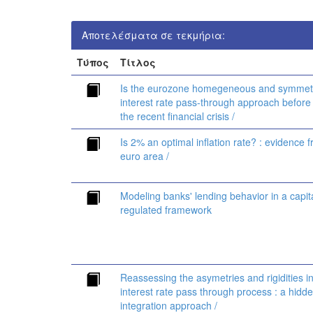
Αποτελέσματα σε τεκμήρια:
Τύπος
Τίτλος
Is the eurozone homegeneous and symmetr
interest rate pass-through approach before
the recent financial crisis /
Is 2% an optimal inflation rate? : evidence 
euro area /
Modeling banks' lending behavior in a capit
regulated framework
Reassessing the asymetries and rigidities i
interest rate pass through process : a hidd
integration approach /