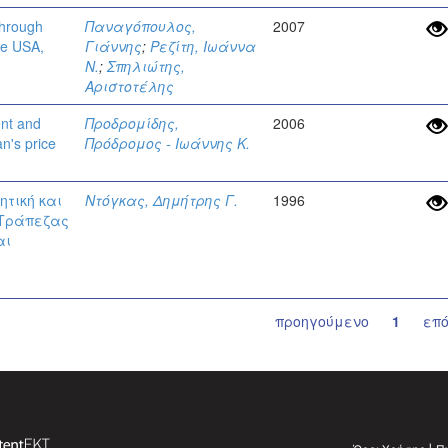
through
Παναγόπουλος,
2007
the USA,
Γιάννης
;
Ρεζίτη, Ιωάννα
Ν.
;
Σπηλιώτης,
Αριστοτέλης
ent and
Προδρομίδης,
2006
n's price
Πρόδρομος - Ιωάννης Κ.
ητική και
Ντόγκας, Δημήτρης Γ.
1996
ς Τράπεζας
αι
προηγούμενο
1
επ