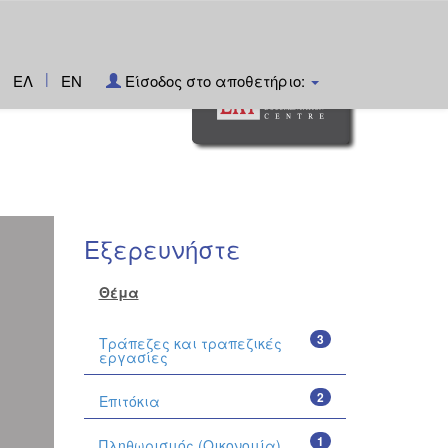
|
ΕΛ
EN
Είσοδος στο αποθετήριο:
Εξερευνήστε
Θέμα
3
Τράπεζες και τραπεζικές
εργασίες
2
Επιτόκια
1
Πληθωρισμός (Οικονομία)