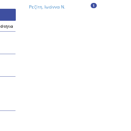
1
Ρεζίτη, Ιωάννα Ν.
μότητα