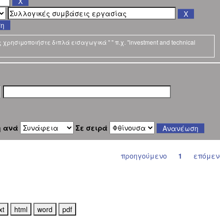
ση
ρησιμοποιήστε διπλά εισαγωγικά " " π.χ. "investment and technical
η ανά
Σε σειρά
προηγούμενο
1
επόμεν