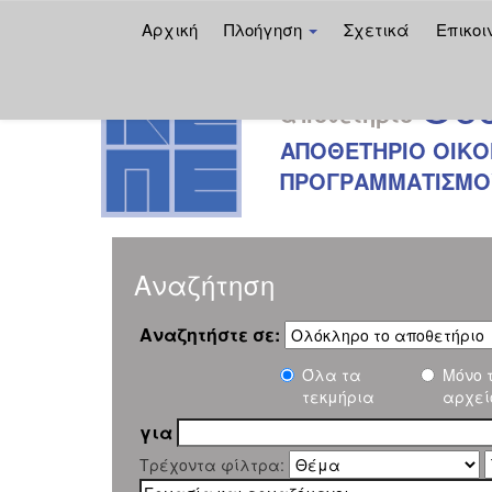
Αρχική
Πλοήγηση
Σχετικά
Επικοι
Skip
Oec
navigation
αποθετήριο
ΑΠΟΘΕΤΗΡΙΟ ΟΙΚΟ
ΠΡΟΓΡΑΜΜΑΤΙΣΜΟΥ
Αναζήτηση
Αναζητήστε σε:
Όλα τα
Μόνο 
τεκμήρια
αρχεί
για
Τρέχοντα φίλτρα: