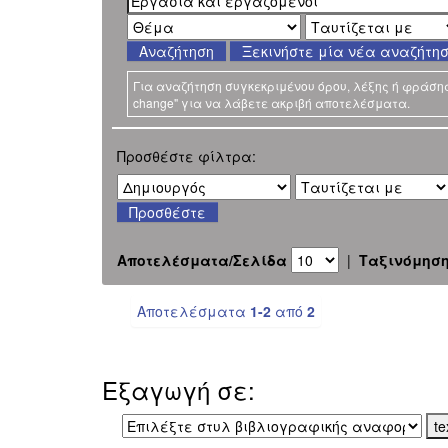
Ξεκινήστε μία νέα αναζήτη
Για αναζήτηση συγκεκριμένου όρου, λέξης ή φράσης χ
change" για να λάβετε ακριβή αποτελέσματα.
Προσθέστε φίλτρα:
Αποτελέσματα/Σελίδα
|
Ταξινόμησ
Αποτελέσματα
1-2
από
2
Εξαγωγή σε: