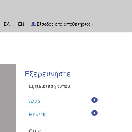
|
ΕΛ
EN
Είσοδος στο αποθετήριο:
Εξερευνήστε
Εξειδίκευση τύπου
1
Άλλο
1
Μελέτη
Θέμα