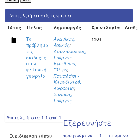
Αποτελέσματα σε τεκμήρια:
Τύπος
Τίτλος
Δημιουργός
Χρονολογία
Διαθ
Το
Ανανίκας,
1984
πρόβλημα
Λουκάς
;
της
Δαουτόπουλος,
διαδοχής
Γιώργος
;
στην
Ιακωβίδου,
ελληνική
'Ολγα
;
γεωργία
Παπαδάκη -
Κλαυδιανού,
Αφροδίτη
;
Σιάρδος,
Γιώργος
Αποτελέσματα
1-1
από
1
Εξερευνήστε
προηγούμενο
1
επόμενο
Εξειδίκευση τύπου