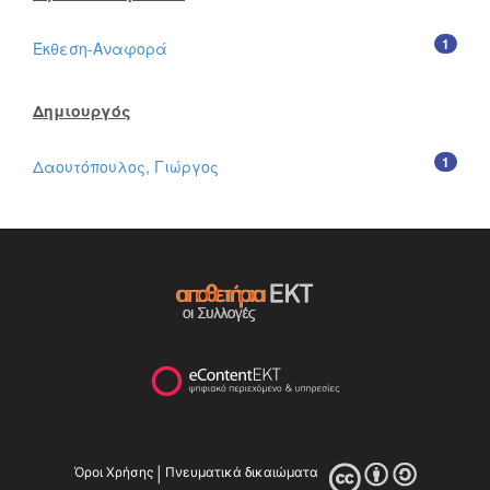
1
Έκθεση-Αναφορά
Δημιουργός
1
Δαουτόπουλος, Γιώργος