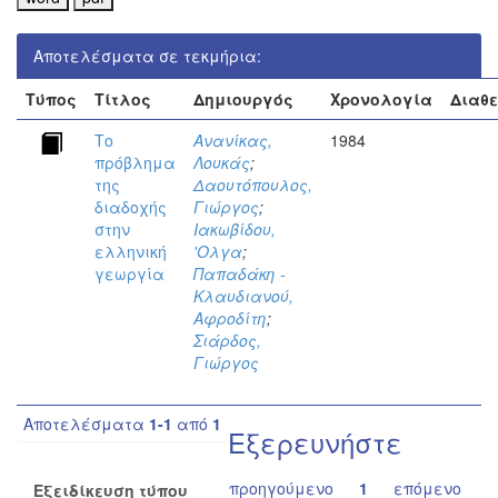
Αποτελέσματα σε τεκμήρια:
Τύπος
Τίτλος
Δημιουργός
Χρονολογία
Διαθ
Το
Ανανίκας,
1984
πρόβλημα
Λουκάς
;
της
Δαουτόπουλος,
διαδοχής
Γιώργος
;
στην
Ιακωβίδου,
ελληνική
'Ολγα
;
γεωργία
Παπαδάκη -
Κλαυδιανού,
Αφροδίτη
;
Σιάρδος,
Γιώργος
Αποτελέσματα
1-1
από
1
Εξερευνήστε
προηγούμενο
1
επόμενο
Εξειδίκευση τύπου