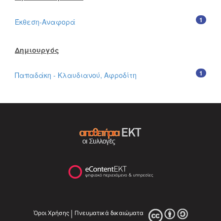
1
Έκθεση-Αναφορά
Δημιουργός
1
Παπαδάκη - Κλαυδιανού, Αφροδίτη