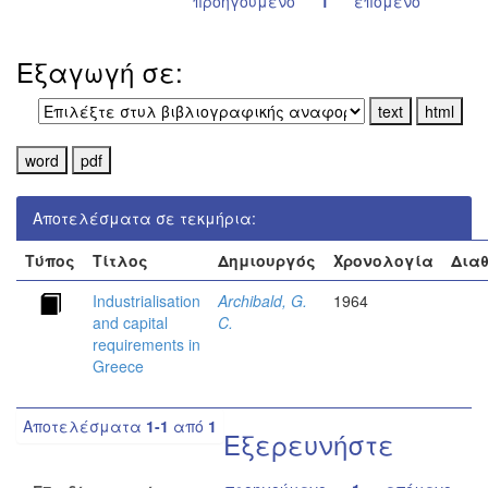
προηγούμενο
1
επόμενο
Εξαγωγή σε:
Αποτελέσματα σε τεκμήρια:
Τύπος
Τίτλος
Δημιουργός
Χρονολογία
Δια
Industrialisation
Archibald, G.
1964
and capital
C.
requirements in
Greece
Αποτελέσματα
1-1
από
1
Εξερευνήστε