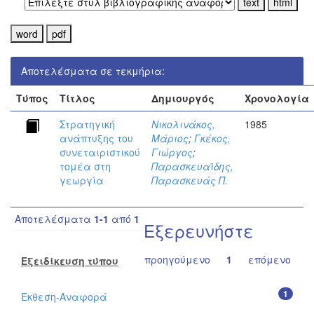
Αποτελέσματα σε τεκμήρια:
Τύπος
Τίτλος
Δημιουργός
Χρονολογία
Στρατηγική
Νικολινάκος,
1985
ανάπτυξης του
Μάριος
;
Γκέκος,
συνεταιριστικού
Γιώργος
;
τομέα στη
Παρασκευαϊδης,
γεωργία
Παρασκευάς Π.
Αποτελέσματα
1-1
από
1
Εξερευνήστε
προηγούμενο
1
επόμενο
Εξειδίκευση τύπου
1
Έκθεση-Αναφορά