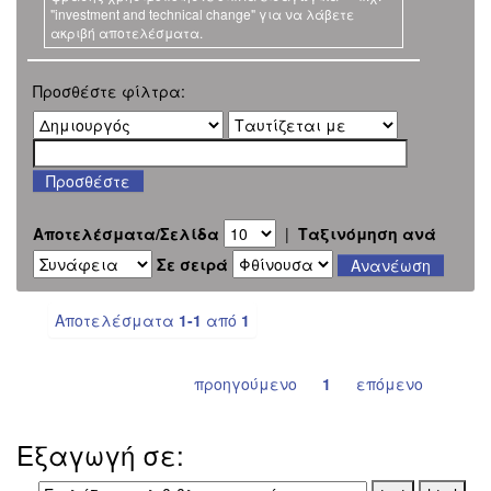
"investment and technical change" για να λάβετε
ακριβή αποτελέσματα.
Προσθέστε φίλτρα:
Αποτελέσματα/Σελίδα
|
Ταξινόμηση ανά
Σε σειρά
Αποτελέσματα
1-1
από
1
προηγούμενο
1
επόμενο
Εξαγωγή σε: