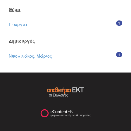
Θέμα
1
Γεωργία
Δημιουργός
1
Νικολινάκος, Μάριος