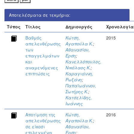
Αποτελέσματα σε τεκμήρια:
Τύπος
Τίτλος
Δημιουργός
Χρονολογία
Βαθμός
Κώτση,
2015
απελευθέρωσης
Αγαπούλα Κ.
;
των
Αθανασίου,
επαγγελμάτων
Έρση
;
και
Κανελλόπουλος,
αναμενόμενες
Νικόλαος Κ.
;
επιπτώσεις
Καραγιάννη,
Ρωξάνη
;
Παπαϊωάννου,
Σωτήρης Κ.
;
Κατσελίδης,
Ιωάννης
Αποτίμηση της
Κώτση,
2016
απελευθέρωσης
Αγαπούλα Κ.
;
σε είκοσι
Αθανασίου,
επιλεγμένα
Έρση
;