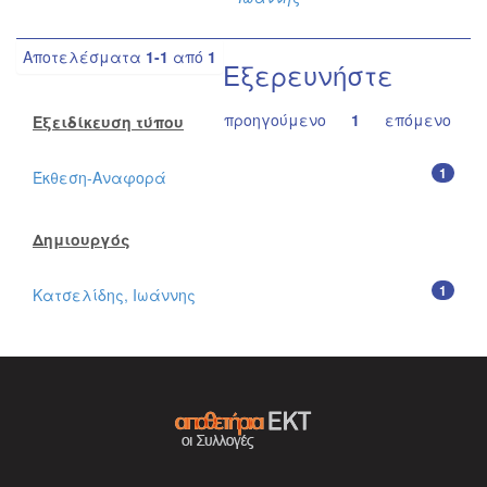
Αποτελέσματα
1-1
από
1
Εξερευνήστε
προηγούμενο
1
επόμενο
Εξειδίκευση τύπου
1
Έκθεση-Αναφορά
Δημιουργός
1
Κατσελίδης, Ιωάννης