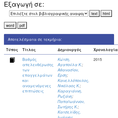
Εξαγωγή σε:
Αποτελέσματα σε τεκμήρια:
Τύπος
Τίτλος
Δημιουργός
Χρονολογία
Βαθμός
Κώτση,
2015
απελευθέρωσης
Αγαπούλα Κ.
;
των
Αθανασίου,
επαγγελμάτων
Έρση
;
και
Κανελλόπουλος,
αναμενόμενες
Νικόλαος Κ.
;
επιπτώσεις
Καραγιάννη,
Ρωξάνη
;
Παπαϊωάννου,
Σωτήρης Κ.
;
Κατσελίδης,
Ιωάννης