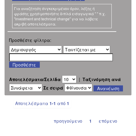
Για αναζήτηση συγκεκριμένου όρου, λέξης ή
φράσης χρησιμοποιήστε διπλά εισαγωγικά " " π.χ.
"investment and technical change" για να λάβετε
ακριβή αποτελέσματα.
Προσθέστε φίλτρα:
Αποτελέσματα/Σελίδα
|
Ταξινόμηση ανά
Σε σειρά
Αποτελέσματα
1-1
από
1
προηγούμενο
1
επόμενο