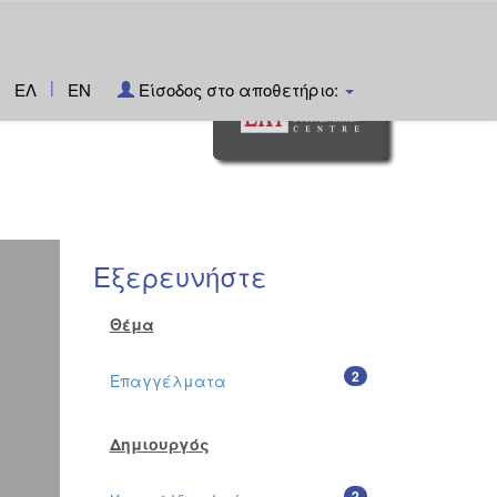
|
ΕΛ
EN
Είσοδος στο αποθετήριο:
Εξερευνήστε
Θέμα
2
Επαγγέλματα
Δημιουργός
2