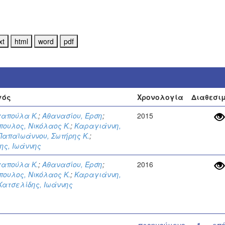
γός
Χρονολογία
Διαθεσι
γαπούλα Κ.
;
Αθανασίου, Έρση
;
2015
ουλος, Νικόλαος Κ.
;
Καραγιάννη,
Παπαϊωάννου, Σωτήρης Κ.
;
ης, Ιωάννης
γαπούλα Κ.
;
Αθανασίου, Έρση
;
2016
ουλος, Νικόλαος Κ.
;
Καραγιάννη,
Κατσελίδης, Ιωάννης
προηγούμενο
1
επ