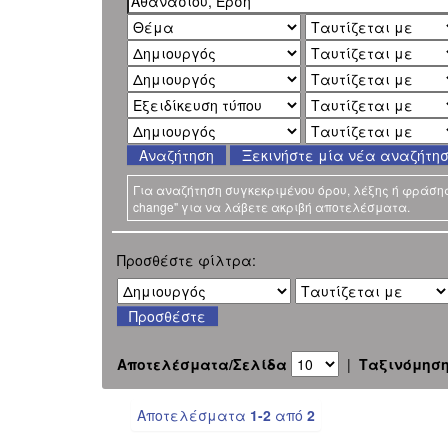
Ξεκινήστε μία νέα αναζήτη
Για αναζήτηση συγκεκριμένου όρου, λέξης ή φράσης χ
change" για να λάβετε ακριβή αποτελέσματα.
Προσθέστε φίλτρα:
Αποτελέσματα/Σελίδα
|
Ταξινόμησ
Αποτελέσματα
1-2
από
2