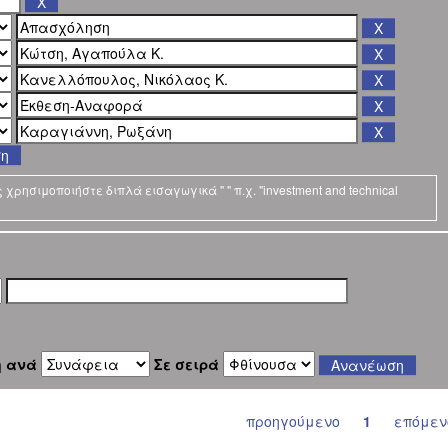
ση
ρησιμοποιήστε διπλά εισαγωγικά " " π.χ. "investment and technical
η ανά
Σε σειρά
προηγούμενο
1
επόμεν