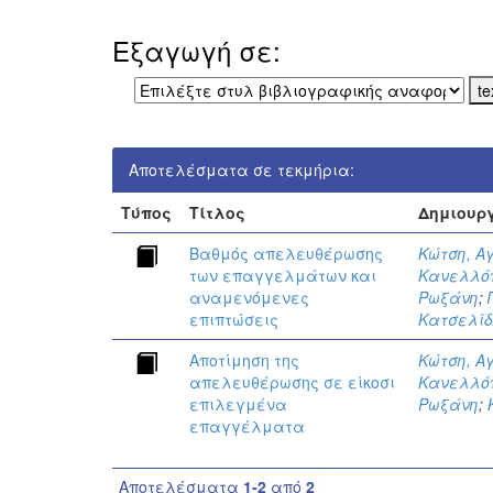
Εξαγωγή σε:
Αποτελέσματα σε τεκμήρια:
Τύπος
Τίτλος
Δημιουρ
Βαθμός απελευθέρωσης
Κώτση, Α
των επαγγελμάτων και
Κανελλόπ
αναμενόμενες
Ρωξάνη
;
επιπτώσεις
Κατσελίδ
Αποτίμηση της
Κώτση, Α
απελευθέρωσης σε είκοσι
Κανελλόπ
επιλεγμένα
Ρωξάνη
;
επαγγέλματα
Αποτελέσματα
1-2
από
2