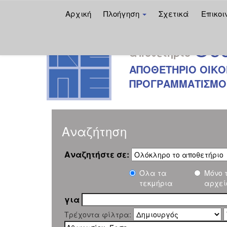
Αρχική
Πλοήγηση
Σχετικά
Επικοι
Skip
Oec
navigation
αποθετήριο
ΑΠΟΘΕΤΗΡΙΟ ΟΙΚΟ
ΠΡΟΓΡΑΜΜΑΤΙΣΜΟΥ
Αναζήτηση
Αναζητήστε σε:
Όλα τα
Μόνο 
τεκμήρια
αρχεί
για
Τρέχοντα φίλτρα: