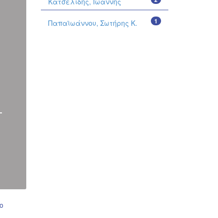
Κατσελίδης, Ιωάννης
1
Παπαϊωάννου, Σωτήρης Κ.
ο