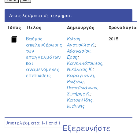
Αποτελέσματα σε τεκμήρια:
Τύπος
Τίτλος
Δημιουργός
Χρονολογία
Βαθμός
Κώτση,
2015
απελευθέρωσης
Αγαπούλα Κ.
;
των
Αθανασίου,
επαγγελμάτων
Έρση
;
και
Κανελλόπουλος,
αναμενόμενες
Νικόλαος Κ.
;
επιπτώσεις
Καραγιάννη,
Ρωξάνη
;
Παπαϊωάννου,
Σωτήρης Κ.
;
Κατσελίδης,
Ιωάννης
Αποτελέσματα
1-1
από
1
Εξερευνήστε