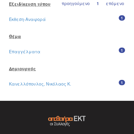
προηγούμενο
1
επόμενο
Εξειδίκευση τύπου
1
Έκθεση-Αναφορά
Θέμα
1
Επαγγέλματα
Δημιουργός
1
Κανελλόπουλος, Νικόλαος Κ.