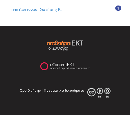
1
Παπαϊωάννου, Σωτήρης Κ.