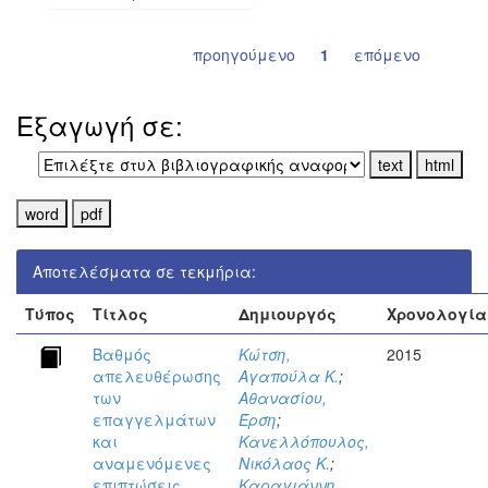
προηγούμενο
1
επόμενο
Εξαγωγή σε:
Αποτελέσματα σε τεκμήρια:
Τύπος
Τίτλος
Δημιουργός
Χρονολογία
Βαθμός
Κώτση,
2015
απελευθέρωσης
Αγαπούλα Κ.
;
των
Αθανασίου,
επαγγελμάτων
Έρση
;
και
Κανελλόπουλος,
αναμενόμενες
Νικόλαος Κ.
;
επιπτώσεις
Καραγιάννη,