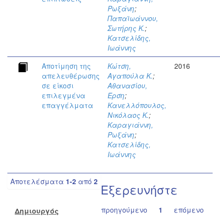
Ρωξάνη
;
Παπαϊωάννου,
Σωτήρης Κ.
;
Κατσελίδης,
Ιωάννης
Αποτίμηση της
Κώτση,
2016
απελευθέρωσης
Αγαπούλα Κ.
;
σε είκοσι
Αθανασίου,
επιλεγμένα
Έρση
;
επαγγέλματα
Κανελλόπουλος,
Νικόλαος Κ.
;
Καραγιάννη,
Ρωξάνη
;
Κατσελίδης,
Ιωάννης
Αποτελέσματα
1-2
από
2
Εξερευνήστε
προηγούμενο
1
επόμενο
Δημιουργός