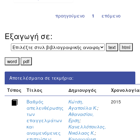
προηγούμενο
1
επόμενο
Εξαγωγή σε:
Αποτελέσματα σε τεκμήρια:
Τύπος
Τίτλος
Δημιουργός
Χρονολογία
Βαθμός
Κώτση,
2015
απελευθέρωσης
Αγαπούλα Κ.
;
των
Αθανασίου,
επαγγελμάτων
Έρση
;
και
Κανελλόπουλος,
αναμενόμενες
Νικόλαος Κ.
;
επιπτώσεις
Καραγιάννη,