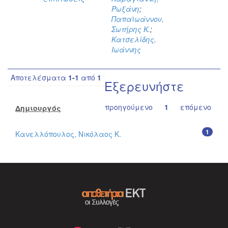
Ρωξάνη
;
Παπαϊωάννου,
Σωτήρης Κ.
;
Κατσελίδης,
Ιωάννης
Αποτελέσματα
1-1
από
1
Εξερευνήστε
προηγούμενο
1
επόμενο
Δημιουργός
1
Κανελλόπουλος, Νικόλαος Κ.