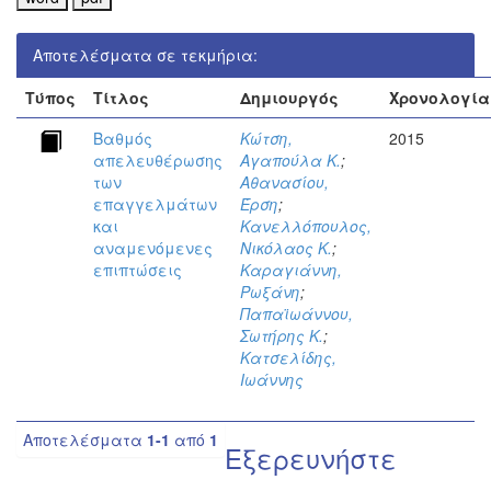
Αποτελέσματα σε τεκμήρια:
Τύπος
Τίτλος
Δημιουργός
Χρονολογία
Βαθμός
Κώτση,
2015
απελευθέρωσης
Αγαπούλα Κ.
;
των
Αθανασίου,
επαγγελμάτων
Έρση
;
και
Κανελλόπουλος,
αναμενόμενες
Νικόλαος Κ.
;
επιπτώσεις
Καραγιάννη,
Ρωξάνη
;
Παπαϊωάννου,
Σωτήρης Κ.
;
Κατσελίδης,
Ιωάννης
Αποτελέσματα
1-1
από
1
Εξερευνήστε