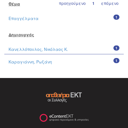
προηγούμενο
1
επόμενο
Θέμα
1
Επαγγέλματα
Δημιουργός
1
Κανελλόπουλος, Νικόλαος Κ.
1
Καραγιάννη, Ρωξάνη