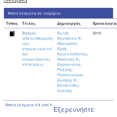
Αποτελέσματα σε τεκμήρια:
Τύπος
Τίτλος
Δημιουργός
Χρονολογία
Βαθμός
Κώτση,
2015
απελευθέρωσης
Αγαπούλα Κ.
;
των
Αθανασίου,
επαγγελμάτων
Έρση
;
και
Κανελλόπουλος,
αναμενόμενες
Νικόλαος Κ.
;
επιπτώσεις
Καραγιάννη,
Ρωξάνη
;
Παπαϊωάννου,
Σωτήρης Κ.
;
Κατσελίδης,
Ιωάννης
Αποτελέσματα
1-1
από
1
Εξερευνήστε