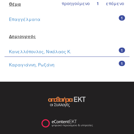
προηγούμενο
1
επόμενο
Θέμα
1
Επαγγέλματα
Δημιουργός
1
Κανελλόπουλος, Νικόλαος Κ.
1
Καραγιάννη, Ρωξάνη