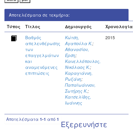
Αποτελέσματα σε τεκμήρια:
Τύπος
Τίτλος
Δημιουργός
Χρονολογία
Βαθμός
Κώτση,
2015
απελευθέρωσης
Αγαπούλα Κ.
;
των
Αθανασίου,
επαγγελμάτων
Έρση
;
και
Κανελλόπουλος,
αναμενόμενες
Νικόλαος Κ.
;
επιπτώσεις
Καραγιάννη,
Ρωξάνη
;
Παπαϊωάννου,
Σωτήρης Κ.
;
Κατσελίδης,
Ιωάννης
Αποτελέσματα
1-1
από
1
Εξερευνήστε