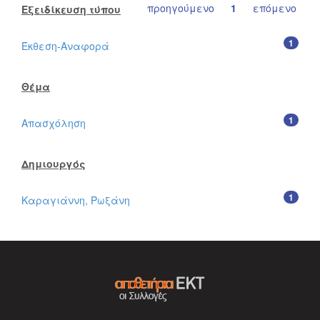
προηγούμενο
1
επόμενο
Εξειδίκευση τύπου
1
Έκθεση-Αναφορά
Θέμα
1
Απασχόληση
Δημιουργός
1
Καραγιάννη, Ρωξάνη