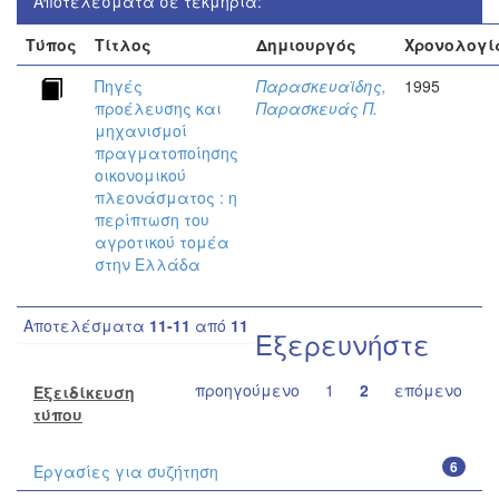
Αποτελέσματα σε τεκμήρια:
Τύπος
Τίτλος
Δημιουργός
Χρονολογί
Πηγές
Παρασκευαϊδης,
1995
προέλευσης και
Παρασκευάς Π.
μηχανισμοί
πραγματοποίησης
οικονομικού
πλεονάσματος : η
περίπτωση του
αγροτικού τομέα
στην Ελλάδα
Αποτελέσματα
11-11
από
11
Εξερευνήστε
προηγούμενο
1
2
επόμενο
Εξειδίκευση
τύπου
6
Εργασίες για συζήτηση